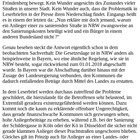
Fröndenberg bewegt. Kein Wunder angesichts des Zustandes vieler
Straßen in unserer Stadt. Kein Wunder auch, dass die Problematik in
Leserbriefen in der Presse ihren Niederschlag findet. Eingangs heißt
es in einem der letzten da: „Nun erkläre mir doch jemand, warum
ein Anlieger einer zu sanierenden Straße in NRW zwangsweise an
den Sanierungskosten beteiligt wird und ein Bürger in einem
anderen Bundesland nicht ?“
Genau besehen steckt die Antwort eigentlich schon in dem
beobachteten Sachverhalt:
Die Gesetzeslage ist in NRW anders als
beispielsweise in Bayern, wo eine ähnliche Regelung, wie sie in
NRW besteht, sogar rückwirkend zum 01.01.2018 abgeschafft
wurde. In Bayern war die Abschaffung darüber hinaus mit der
Zusage der Landesregierung verbunden, den Kommunen die
dadurch entfallenden Beträge durch Mittel des Landes zu erstatten.
In dem Leserbrief werden durchaus zutreffend die Probleme
geschildert, die hierzulande für die Betroffenen sehr belastend, im
Extremfall geradezu existenzgefährdend werden können. Dazu
kommt noch die kaum zu erklärende offenbare Ungerechtigkeit,
dass gerade finanzschwache Kommunen sich gezwungen sehen,
hohe Anliegerbeiträge zu erheben, während z.B. bei der Sanierung
der Schildergasse in Köln oder der Kö in Düsseldorf die sicher nicht
gerade klammen Anlieger dieser Prachtstraßen ungeschoren blieben.
Gleiches gilt im Prinzip auch für Anlieger an einer Landes- oder