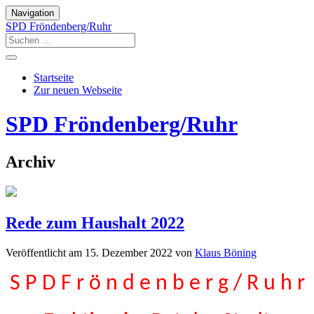
Navigation
SPD Fröndenberg/Ruhr
Startseite
Zur neuen Webseite
SPD Fröndenberg/Ruhr
Archiv
Rede zum Haushalt 2022
Veröffentlicht am
15. Dezember 2022
von
Klaus Böning
S P D F r ö n d e n b e r g / R u h r