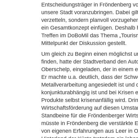
Entscheidungsträger in Fröndenberg vo
unsere Stadt voranzubringen. Dabei gil
verzetteln, sondern planvoll vorzugehe
ein Gesamtkonzept einfügen. Deshalb 
Treffen im DoBoMil das Thema „Tourism
Mittelpunkt der Diskussion gestellt.
Um gleich zu Beginn einen möglichst u
finden, hatte der Stadtverband den Au
Oberschelp, eingeladen, der in einem e
Er machte u.a. deutlich, dass der Sch
Metallverarbeitung angesiedelt ist und 
konjunkturabhängig ist und bei Krisen 
Produkte selbst krisenanfällig wird. D
Wirtschaftsförderung auf diesen Umsta
Standbeine für die Fröndenberger Wirts
müsste in Fröndenberg die verstärkte E
von eigenen Erfahrungen aus Leer in O