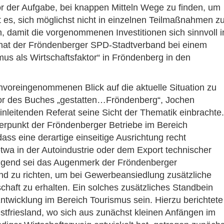
r der Aufgabe, bei knappen Mitteln Wege zu finden, um
t es, sich möglichst nicht in einzelnen Teilmaßnahmen z
n, damit die vorgenommenen Investitionen sich sinnvoll i
hat der Fröndenberger SPD-Stadtverband bei einem
us als Wirtschaftsfaktor“ in Fröndenberg in den
nvoreingenommenen Blick auf die aktuelle Situation zu
tor des Buches „gestatten…Fröndenberg“, Jochen
inleitenden Referat seine Sicht der Thematik einbrachte.
werpunkt der Fröndenberger Betriebe im Bereich
dass eine derartige einseitige Ausrichtung recht
etwa in der Autoindustrie oder dem Export technischer
ringend sei das Augenmerk der Fröndenberger
nd zu richten, um bei Gewerbeansiedlung zusätzliche
chaft zu erhalten. Ein solches zusätzliches Standbein
ntwicklung im Bereich Tourismus sein. Hierzu berichtete
stfriesland, wo sich aus zunächst kleinen Anfängen im