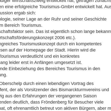
ndiger Wirtschaftszweig entwickelt hat, getragen zunächs
en eine erfolgreiche Tourismus-GmbH entwickelt hat. Au
ussion ergab sich:
ologie, seiner Lage an der Ruhr und seiner Geschichte
im Bereich Tourismus.
chaftsfaktor sein. Das ist eigentlich schon lange bekann
tschaftsförderungskonzept 2006 etc.).
fangreiches Tourismuskonzept durch ein kompetentes
esen auf der Homepage der Stadt. Hierin wird die
Tourismus verdeutlicht und ein konkretes
ng leider erst in Anfängen umgesetzt ist.
ührende Einbeziehung des Bereiches Tourismus in den
ung.
Oberschelp durch einen lebendigen Vortrag des
fent, der als Vorsitzender des Bismarckturmvereins und
ig aus den Erfahrungen der vergangenen Saison
enden deutlich, dass Fröndenberg für Besucher viele
at, oft ehrenamtlich betreut von aktiven Bürgern, aber m