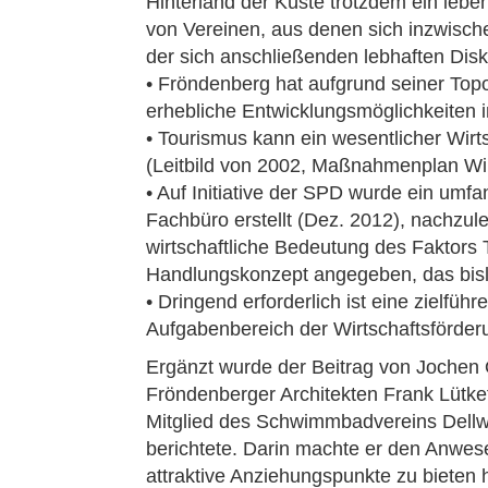
Hinterland der Küste trotzdem ein lebe
von Vereinen, aus denen sich inzwisch
der sich anschließenden lebhaften Disk
• Fröndenberg hat aufgrund seiner Top
erhebliche Entwicklungsmöglichkeiten 
• Tourismus kann ein wesentlicher Wirts
(Leitbild von 2002, Maßnahmenplan Wir
• Auf Initiative der SPD wurde ein um
Fachbüro erstellt (Dez. 2012), nachzul
wirtschaftliche Bedeutung des Faktors 
Handlungskonzept angegeben, das bisla
• Dringend erforderlich ist eine zielf
Aufgabenbereich der Wirtschaftsförder
Ergänzt wurde der Beitrag von Jochen 
Fröndenberger Architekten Frank Lütke
Mitglied des Schwimmbadvereins Dellw
berichtete. Darin machte er den Anwes
attraktive Anziehungspunkte zu bieten h