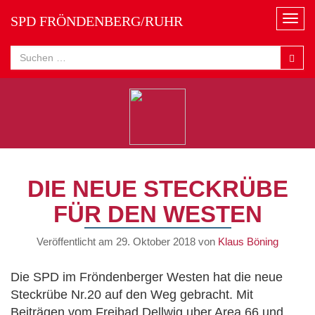
SPD FRÖNDENBERG/RUHR
N
a
v
i
g
a
t
i
o
n
DIE NEUE STECKRÜBE
FÜR DEN WESTEN
Veröffentlicht am
29. Oktober 2018
von
Klaus Böning
Die SPD im Fröndenberger Westen hat die neue
Steckrübe Nr.20 auf den Weg gebracht. Mit
Beiträgen vom Freibad Dellwig uber Area 66 und