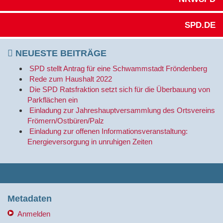
SPD.DE
NEUESTE BEITRÄGE
SPD stellt Antrag für eine Schwammstadt Fröndenberg
Rede zum Haushalt 2022
Die SPD Ratsfraktion setzt sich für die Überbauung von
Parkflächen ein
Einladung zur Jahreshauptversammlung des Ortsvereins
Frömern/Ostbüren/Palz
Einladung zur offenen Informationsveranstaltung:
Energieversorgung in unruhigen Zeiten
Metadaten
Anmelden