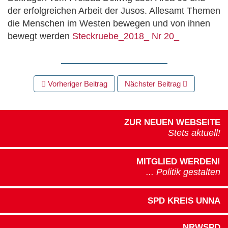
der erfolgreichen Arbeit der Jusos. Allesamt Themen
die Menschen im Westen bewegen und von ihnen
bewegt werden
Steckruebe_2018_ Nr 20_
BEITRAGS
Vorheriger Beitrag
Nächster Beitrag
NAVIGATION
ZUR NEUEN WEBSEITE
Stets aktuell!
MITGLIED WERDEN!
... Politik gestalten
SPD KREIS UNNA
NRWSPD