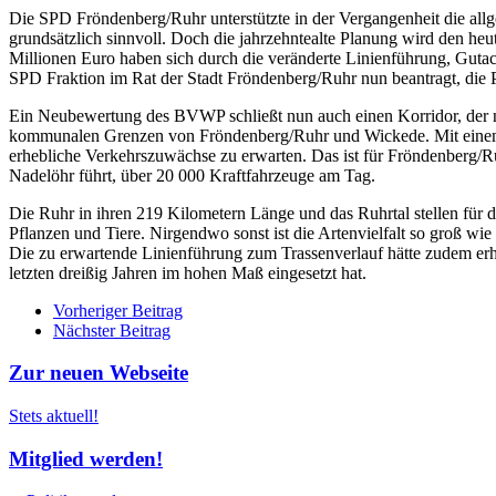
Die SPD Fröndenberg/Ruhr unterstützte in der Vergangenheit die 
grundsätzlich sinnvoll. Doch die jahrzehntealte Planung wird den h
Millionen Euro haben sich durch die veränderte Linienführung, Gutac
SPD Fraktion im Rat der Stadt Fröndenberg/Ruhr nun beantragt, di
Ein Neubewertung des BVWP schließt nun auch einen Korridor, der nor
kommunalen Grenzen von Fröndenberg/Ruhr und Wickede. Mit einem 
erhebliche Verkehrszuwächse zu erwarten. Das ist für Fröndenberg/Ru
Nadelöhr führt, über 20 000 Kraftfahrzeuge am Tag.
Die Ruhr in ihren 219 Kilometern Länge und das Ruhrtal stellen für d
Pflanzen und Tiere. Nirgendwo sonst ist die Artenvielfalt so groß 
Die zu erwartende Linienführung zum Trassenverlauf hätte zudem erh
letzten dreißig Jahren im hohen Maß eingesetzt hat.
Beitrags
Vorheriger Beitrag
Nächster Beitrag
Navigation
Zur neuen Webseite
Stets aktuell!
Mitglied werden!