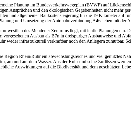
allgemeine Planung im Bundesverkehrswegeplan (BVWP) auf Lückensch
eutigen Ansprüchen und den ökologischen Gegebenheiten nicht mehr ger
hten und allgemeiner Baukostensteigerung für die 19 Kilometer auf ru
e Planung und Umsetzung der Autobahnverbindung A46sieben mit der 
dwestlich des Mendener Zentrums liegt, mit in die Planungen ein. Dies
vorgesehenen Ausbau als B7n in dreispuriger Ausbauweise und Abfa
hr weder infrastrukturell verkraftbar noch den Anliegern zumutbar. S
ie Region Rhein/Ruhr ein abwechslungsreiches und viel genutztes Naher
wie im, am und auf dem Wasser. Aus der Ruhr und seine Zuflüssen werd
ebliche Auswirkungen auf die Biodiversität und dem geschützten Lebe