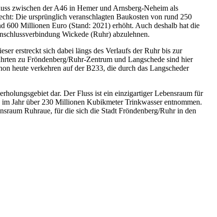
luss zwischen der A46 in Hemer und Arnsberg-Neheim als
echt: Die ursprünglich veranschlagten Baukosten von rund 250
nd 600 Millionen Euro (Stand: 2021) erhöht. Auch deshalb hat die
Anschlussverbindung Wickede (Ruhr) abzulehnen.
er erstreckt sich dabei längs des Verlaufs der Ruhr bis zur
hrten zu Fröndenberg/Ruhr-Zentrum und Langschede sind hier
chon heute verkehren auf der B233, die durch das Langscheder
holungsgebiet dar. Der Fluss ist ein einzigartiger Lebensraum für
en im Jahr über 230 Millionen Kubikmeter Trinkwasser entnommen.
nsraum Ruhraue, für die sich die Stadt Fröndenberg/Ruhr in den